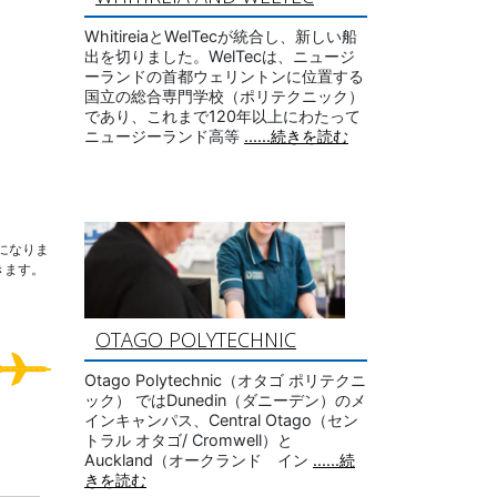
WhitireiaとWelTecが統合し、新しい船
出を切りました。WelTecは、ニュージ
ーランドの首都ウェリントンに位置する
国立の総合専門学校（ポリテクニック）
であり、これまで120年以上にわたって
ニュージーランド高等
......続きを読む
になりま
きます。
OTAGO POLYTECHNIC
Otago Polytechnic（オタゴ ポリテクニ
ック） ではDunedin（ダニーデン）のメ
インキャンパス、Central Otago（セン
トラル オタゴ/ Cromwell）と
Auckland（オークランド イン
......続
きを読む