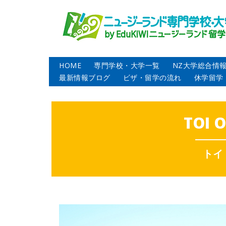
HOME
専門学校・大学一覧
NZ大学総合情
最新情報ブログ
ビザ・留学の流れ
休学留学
TOI 
トイ