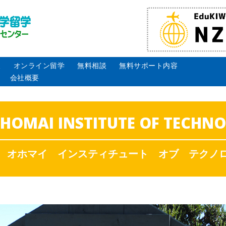
報
オンライン留学
無料相談
無料サポート内容
会社概要
OHOMAI INSTITUTE OF TECHN
 オホマイ インスティチュート オブ テクノ