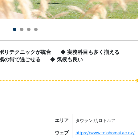
両ポリテクニックが統合
◆ 実務科目も多く揃える
規模の街で過ごせる
◆ 気候も良い
エリア
タウランガ,ロトルア
ウェブ
https://www.toiohomai.ac.nz/