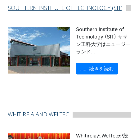
SOUTHERN INSTITUTE OF TECHNOLOGY (SIT)
Southern Institute of
Technology (SIT) サザ
ン工科大学はニュージー
ランド…
...... 続きを読む
WHITIREIA AND WELTEC
WhitireiaとWelTecが統